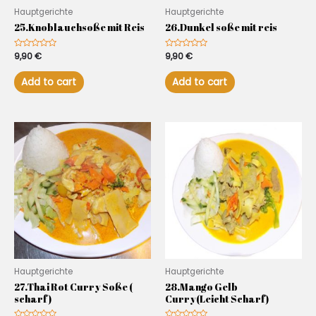
Hauptgerichte
Hauptgerichte
25.Knoblauchsoße mit Reis
26.Dunkel soße mit reis
Rated
9,90
€
Rated
9,90
€
0
0
out
out
of
of
Add to cart
Add to cart
5
5
Hauptgerichte
Hauptgerichte
27.Thai Rot Curry Soße (
28.Mango Gelb
scharf )
Curry(Leicht Scharf)