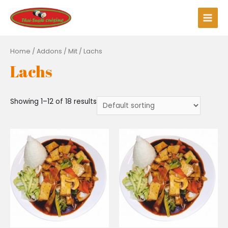
Zum
Inhalt
Main
springen
Men
Home
/ Addons /
Mit
/ Lachs
Lachs
Showing 1–12 of 18 results