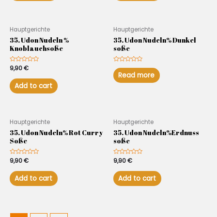
Hauptgerichte
Hauptgerichte
35. Udon Nudeln %
35. Udon Nudeln% Dunkel
Knoblauchsoße
soße
Rated
9,90
€
Rated
0
0
Read more
out
out
of
of
Add to cart
5
5
Hauptgerichte
Hauptgerichte
35. Udon Nudeln% Rot Curry
35. Udon Nudeln%Erdnuss
Soße
soße
Rated
9,90
€
Rated
9,90
€
0
0
out
out
of
of
Add to cart
Add to cart
5
5