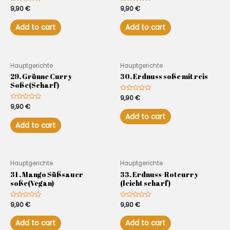
Rated
9,90
€
Rated
9,90
€
0
0
out
out
of
of
Add to cart
Add to cart
5
5
Hauptgerichte
Hauptgerichte
29. Grünne Curry
30. Erdnuss soße mit reis
Soße(Scharf)
Rated
9,90
€
0
Rated
9,90
€
out
0
of
Add to cart
out
5
of
Add to cart
5
Hauptgerichte
Hauptgerichte
31 . Mango Süßsauer
33. Erdnuss-Rotcurry
soße(Vegan)
(leicht scharf)
Rated
9,90
€
Rated
9,90
€
0
0
out
out
of
of
Add to cart
Add to cart
5
5