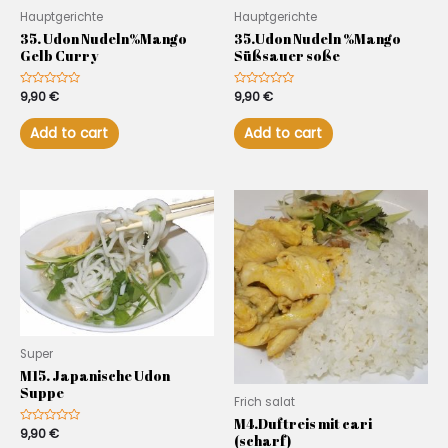
Hauptgerichte
Hauptgerichte
35. Udon Nudeln%Mango
35.Udon Nudeln %Mango
Gelb Curry
Süßsauer soße
Rated
9,90
€
Rated
9,90
€
0
0
out
out
of
of
Add to cart
Add to cart
5
5
Super
M15. Japanische Udon
Suppe
Frich salat
M4.Duftreis mit cari
Rated
9,90
€
(scharf)
0