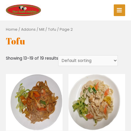
Zum
Inhalt
Main
springen
Men
Home
/ Addons /
Mit
/
Tofu
/ Page 2
Tofu
Showing 13–19 of 19 results