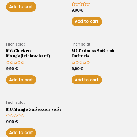
out
of
Add to cart
5
Rated
9,90
€
0
out
of
Add to cart
5
Frich salat
Frich salat
M6.Chicken
M7.Erdnuss Soße mit
Mango(leichtscharf)
Duftreis
Rated
9,90
€
Rated
9,90
€
0
0
out
out
of
of
Add to cart
Add to cart
5
5
Frich salat
M8.Mango Süß sauer soße
Rated
9,90
€
0
out
of
Add to cart
5